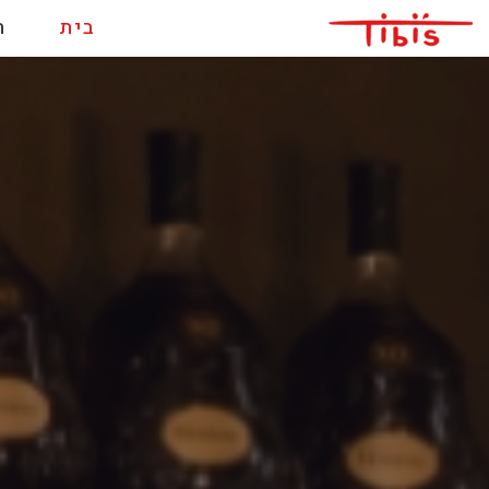
בית
ת