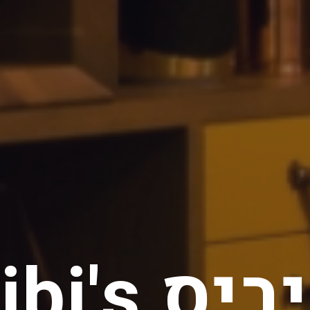
יס Tibi
s