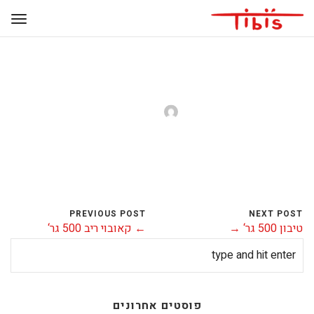
ניו יורק 500 גר‘
4 בפברואר 2019
allbonsite
0 Comments
PREVIOUS POST
NEXT POST
טיבון 500 גר‘ →
← קאובוי ריב 500 גר‘
פוסטים אחרונים